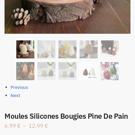
Previous
Next
Moules Silicones Bougies Pine De Pain
Plage
6.99
€
–
12.99
€
de