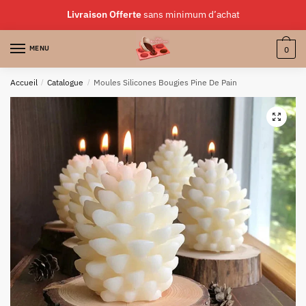
Skip
Skip
Livraison Offerte
sans minimum d’achat
to
to
navigation
content
MENU
0
Accueil
/
Catalogue
/
Moules Silicones Bougies Pine De Pain
🔍