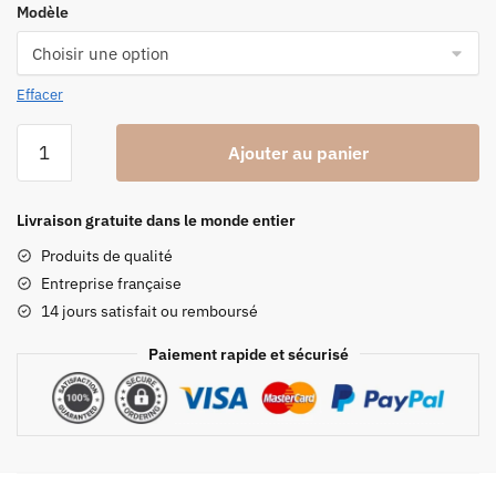
Modèle
prix :
6.99 €
à
Effacer
12.99 €
quantité
Ajouter au panier
de
Moules
Silicones
Livraison gratuite dans le monde entier
Bougies
Produits de qualité
Pine
Entreprise française
De
14 jours satisfait ou remboursé
Pain
Paiement rapide et sécurisé