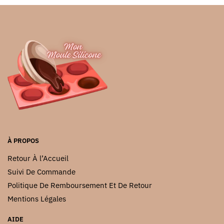
à
plusieurs
plusieurs
4.51 €
variations.
variations.
Les
Les
options
options
peuvent
peuvent
être
être
choisies
choisies
sur
sur
la
la
page
page
du
du
À PROPOS
produit
produit
Retour À l’Accueil
Suivi De Commande
Politique De Remboursement Et De Retour
Mentions Légales
AIDE