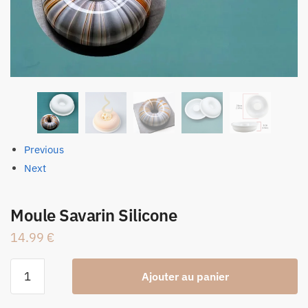
Previous
Next
Moule Savarin Silicone
14.99
€
quantité
Ajouter au panier
de
Moule