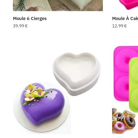
page
page
du
du
Moule 6 Cierges
Moule À Cak
produit
produit
39.99
€
12.99
€
Ce
produit
a
plusieurs
variations.
Les
options
peuvent
être
choisies
sur
la
page
du