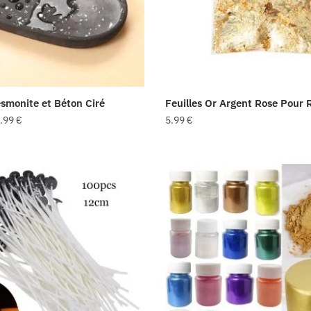
esmonite et Béton Ciré
Feuilles Or Argent Rose Pour 
Plage
.99
€
5.99
€
de
Ce
prix :
produit
12.99 €
a
à
plusieurs
34.99 €
variations.
Les
options
peuvent
être
choisies