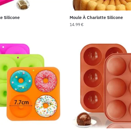
page
du
e Silicone
Moule À Charlotte Silicone
produit
14.99
€
Ce
produit
a
plusieurs
variations.
Les
options
peuvent
être
choisies
sur
la
page
du