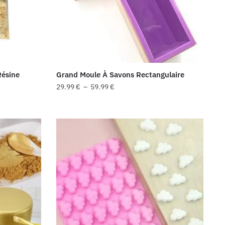
Résine
Grand Moule À Savons Rectangulaire
Plage
29.99
€
–
59.99
€
de
Ce
prix :
produit
29.99 €
a
à
plusieurs
59.99 €
variations.
Les
options
peuvent
être
choisies