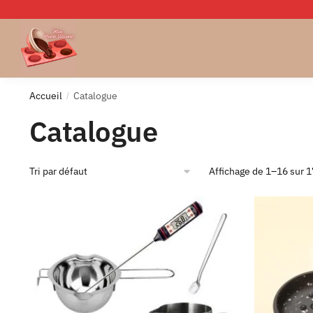
Skip
Skip
to
to
navigation
content
Accueil
Catalogue
/
Catalogue
Affichage de 1–16 sur 1