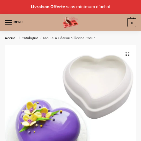
Skip
Skip
Livraison Offerte
sans minimum d’achat
to
to
navigation
content
MENU
0
Accueil
/
Catalogue
/
Moule À Gâteau Silicone Cœur
🔍