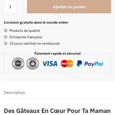
quantité
Ajouter au panier
de
Moule
À
Livraison gratuite dans le monde entier
Gâteau
Produits de qualité
Silicone
Entreprise française
Cœur
14 jours satisfait ou remboursé
Paiement rapide et sécurisé
Description
Des Gâteaux En Cœur Pour Ta Maman