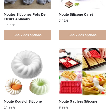
Moules Silicones Pots De
Moule Silicone Carré
Fleurs Animaux
3.41
€
19.99
€
Ce
Ce
produit
Choix des options
Choix des options
produit
a
a
plusieurs
plusieurs
variations.
variations.
Les
Les
options
options
peuvent
peuvent
être
être
choisies
choisies
sur
sur
la
la
page
Moule Kouglof Silicone
Moule Gaufres Silicone
page
du
14.99
€
9.99
€
du