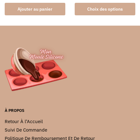
produit
Ce
produit
Ajouter au panier
Choix des options
produit
a
plusieurs
variations.
Les
options
peuvent
être
choisies
sur
la
page
du
À PROPOS
produit
Retour À l’Accueil
Suivi De Commande
Politique De Remboursement Et De Retour