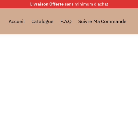
Livraison Offerte
sans minimum d’achat
Accueil
Catalogue
F.A.Q
Suivre Ma Commande