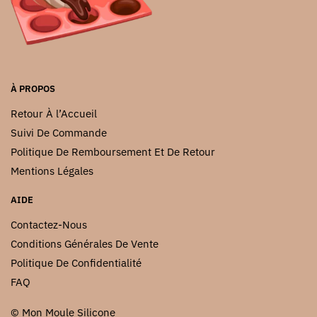
choisies
choisies
sur
sur
la
la
page
page
du
du
À PROPOS
produit
produit
Retour À l’Accueil
Suivi De Commande
Politique De Remboursement Et De Retour
Mentions Légales
AIDE
Contactez-Nous
Conditions Générales De Vente
Politique De Confidentialité
FAQ
© Mon Moule Silicone