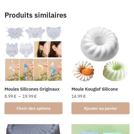
Produits similaires
Moules Silicones Originaux
Moule Kouglof Silicone
Plage
8.99
€
–
19.99
€
14.99
€
de
Ce
Choix des options
Ajouter au panier
prix :
produit
8.99 €
a
à
plusieurs
19.99 €