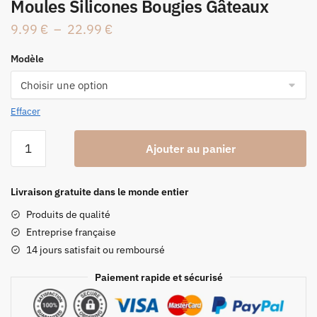
Moules Silicones Bougies Gâteaux
Plage
9.99
€
–
22.99
€
de
Modèle
prix :
9.99 €
à
Effacer
22.99 €
quantité
Ajouter au panier
de
Moules
Silicones
Livraison gratuite dans le monde entier
Bougies
Produits de qualité
Gâteaux
Entreprise française
14 jours satisfait ou remboursé
Paiement rapide et sécurisé