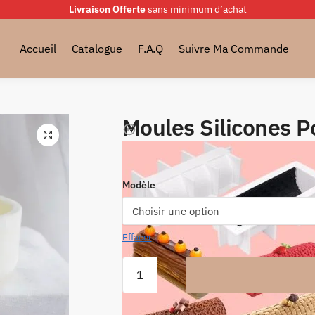
Livraison Offerte
sans minimum d’achat
Accueil
Catalogue
F.A.Q
Suivre Ma Commande
Moules Silicones P
🔍
Plage
9.99
€
–
12.99
€
de
Modèle
prix :
9.99 €
à
Effacer
12.99 €
quantité
de
Moules