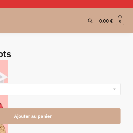
0.00
€
0
ots
Plage
de
prix :
19.99 €
à
39.99 €
Ajouter au panier