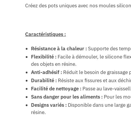
Créez des pots uniques avec nos moules silicone
Caractéristiques :
Résistance à la chaleur :
Supporte des tempér
Flexibilité :
Facile à démouler, le silicone fl
des objets en résine.
Anti-adhésif :
Réduit le besoin de graissage pou
Durabilité :
Résiste aux fissures et aux déchi
Facilité de nettoyage :
Passe au lave-vaissell
Sans danger pour les aliments :
Pour les mou
Designs variés :
Disponible dans une large ga
résine.