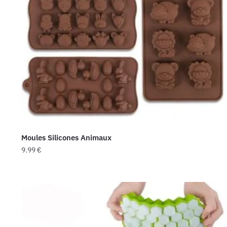
Moules Silicones Animaux
9.99
€
Ce
produit
a
plusieurs
variations.