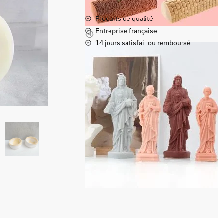
Silicones
Livraison gratuite dans le monde entier
Pots
Produits de qualité
Entreprise française
14 jours satisfait ou remboursé
Pai