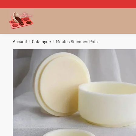
Skip
Skip
to
to
navigation
content
Accueil
Catalogue
Moules Silicones Pots
/
/