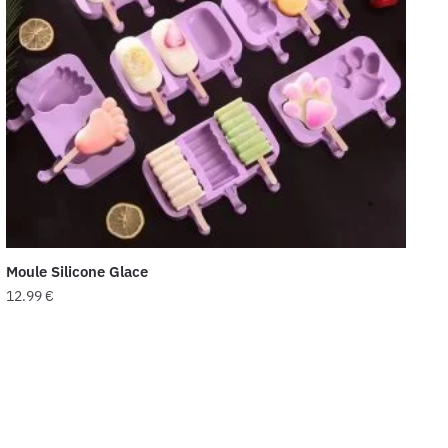
Moule Silicone Glace
12.99
€
Ce
produit
a
plusieurs
variations.