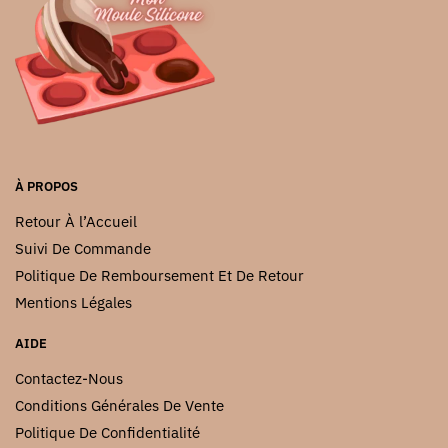
peuvent
peuvent
être
être
choisies
choisies
sur
sur
la
la
page
page
du
du
À PROPOS
produit
produit
Retour À l’Accueil
Suivi De Commande
Politique De Remboursement Et De Retour
Mentions Légales
AIDE
Contactez-Nous
Conditions Générales De Vente
Politique De Confidentialité