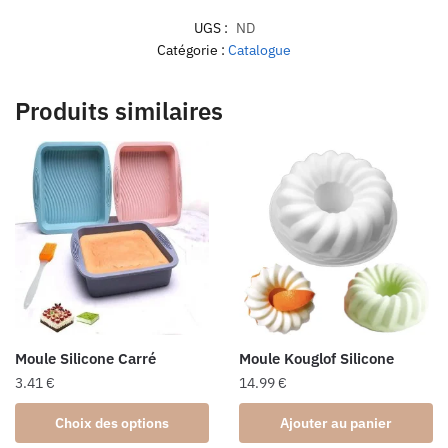
UGS :
ND
Catégorie :
Catalogue
Produits similaires
Moule Silicone Carré
Moule Kouglof Silicone
3.41
€
14.99
€
Ce
Choix des options
Ajouter au panier
produit