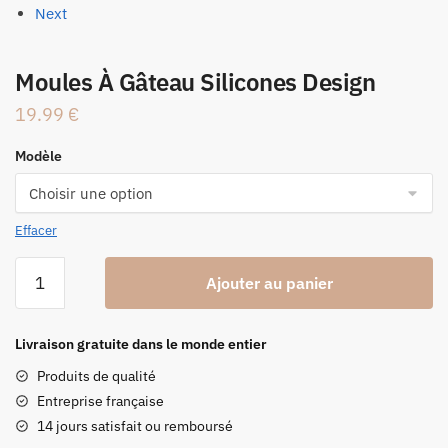
Next
Moules À Gâteau Silicones Design
19.99
€
Modèle
Effacer
quantité
Ajouter au panier
de
Moules
À
Livraison gratuite dans le monde entier
Gâteau
Produits de qualité
Silicones
Entreprise française
Design
14 jours satisfait ou remboursé