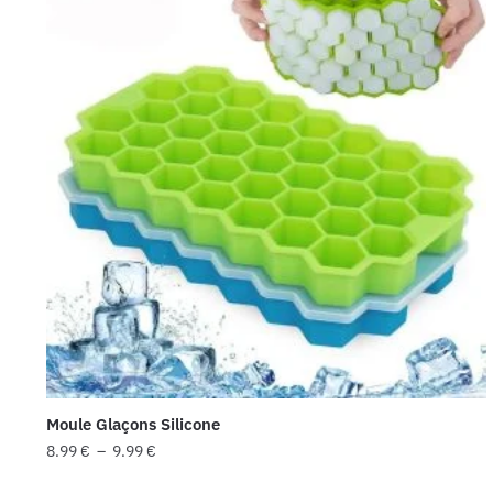
plusieurs
variations.
Les
options
peuvent
être
choisies
sur
la
page
du
produit
Moule Glaçons Silicone
Plage
8.99
€
–
9.99
€
de
Ce