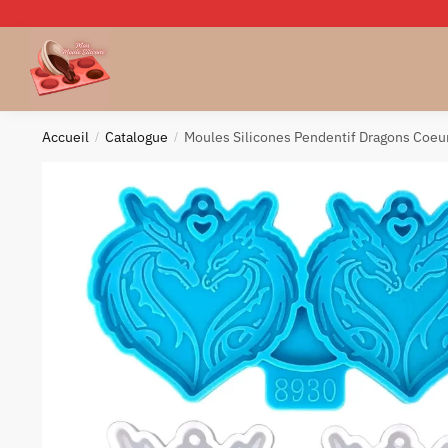
Skip
Skip
to
to
navigation
content
Accueil
Catalogue
Moules Silicones Pendentif Dragons Coeu
/
/