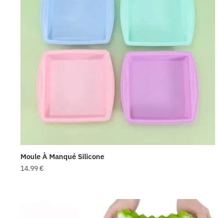
Moule À Manqué Silicone
14.99
€
Ce
produit
a