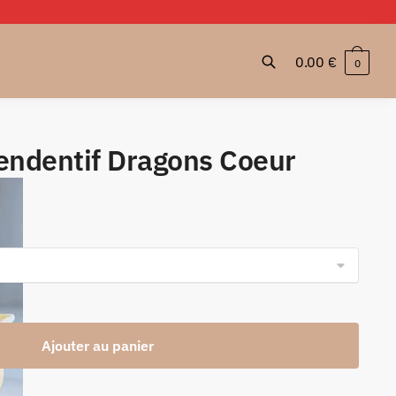
0.00
€
0
endentif Dragons Coeur
Plage
de
prix :
9.99 €
à
15.99 €
Ajouter au panier