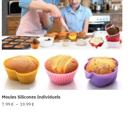
Moules Silicones Individuels
Plage
7.99
€
–
19.99
€
de
Ce
prix :
produit
7.99 €
a
à