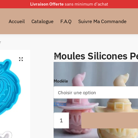
Livraison Offerte
sans minimum d’achat
Accueil
Catalogue
F.A.Q
Suivre Ma Commande
r
Moules Silicones P
🔍
12.99
€
Modèle
Effacer
quantité
de
Moules