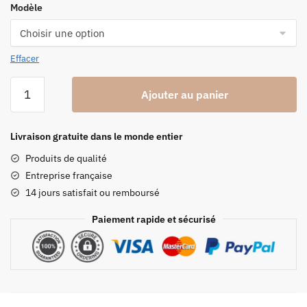
Modèle
prix :
19.99 €
à
Effacer
39.99 €
quantité
Ajouter au panier
de
Moules
Silicones
Livraison gratuite dans le monde entier
Colonnes
Produits de qualité
Grecques
Entreprise française
14 jours satisfait ou remboursé
Paiement rapide et sécurisé