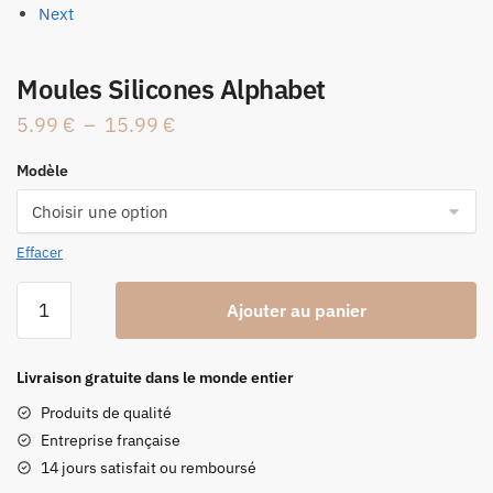
Next
Moules Silicones Alphabet
Plage
5.99
€
–
15.99
€
de
Modèle
prix :
5.99 €
à
Effacer
15.99 €
quantité
Ajouter au panier
de
Moules
Silicones
Livraison gratuite dans le monde entier
Alphabet
Produits de qualité
Entreprise française
14 jours satisfait ou remboursé