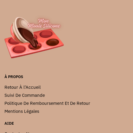
9.99 €
variations.
variations.
Les
Les
options
options
peuvent
peuvent
être
être
choisies
choisies
sur
sur
la
la
page
page
du
du
produit
À PROPOS
produit
Retour À l’Accueil
Suivi De Commande
Politique De Remboursement Et De Retour
Mentions Légales
AIDE