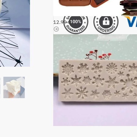
Pai
12.99
€