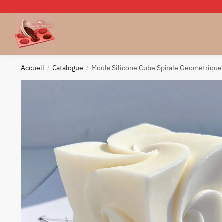
Skip
Skip
to
to
navigation
content
Accueil
Catalogue
Moule Silicone Cube Spirale Géométrique
/
/