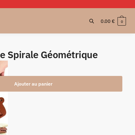
0.00
€
0
be Spirale Géométrique
Ajouter au panier