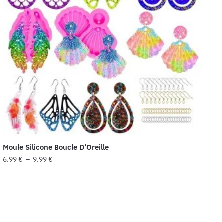
Moule Silicone Boucle D’Oreille
Plage
6.99
€
–
9.99
€
de
Ce
prix :
produit
6.99 €
a
à
plusieurs
9.99 €