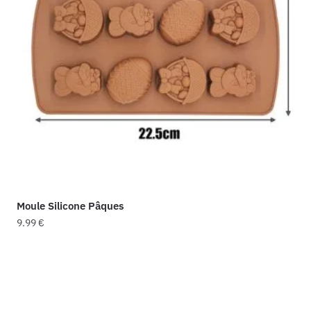
Moule Silicone Pâques
9.99
€
Ce
produit
a
plusieurs