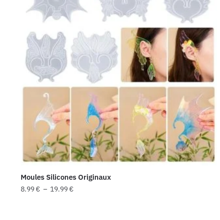
Moules Silicones Originaux
Plage
8.99
€
–
19.99
€
de
Ce
prix :
produit