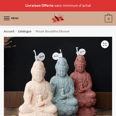
Skip
Skip
Livraison Offerte
sans minimum d’achat
to
to
navigation
content
MENU
0
Accueil
/
Catalogue
/
Moule Bouddha Silicone
🔍