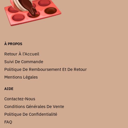
choisies
sur
la
page
du
produit
À PROPOS
Retour À l’Accueil
Suivi De Commande
Politique De Remboursement Et De Retour
Mentions Légales
AIDE
Contactez-Nous
Conditions Générales De Vente
Politique De Confidentialité
FAQ