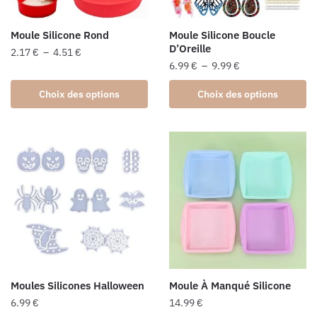
Moule Silicone Rond
Moule Silicone Boucle
D’Oreille
Plage
2.17
€
–
4.51
€
Plage
6.99
€
–
9.99
€
de
Ce
de
prix :
Ce
produit
Choix des options
Choix des options
prix :
2.17 €
produit
a
6.99 €
à
a
plusieurs
à
4.51 €
plusieurs
9.99 €
variations.
variations.
Les
Les
options
options
peuvent
peuvent
être
être
choisies
choisies
sur
sur
la
la
page
Moules Silicones Halloween
Moule À Manqué Silicone
page
du
6.99
€
14.99
€
du
produit