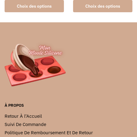
Ce
Ce
produit
Choix des options
Choix des options
produit
produit
a
a
plusieurs
plusieurs
variations.
variations.
Les
Les
options
options
peuvent
peuvent
être
être
choisies
choisies
sur
sur
la
la
page
page
du
du
À PROPOS
produit
produit
Retour À l’Accueil
Suivi De Commande
Politique De Remboursement Et De Retour